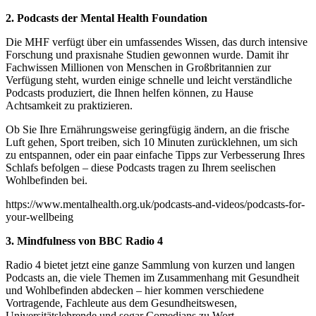
2. Podcasts der Mental Health Foundation
Die MHF verfügt über ein umfassendes Wissen, das durch intensive
Forschung und praxisnahe Studien gewonnen wurde. Damit ihr
Fachwissen Millionen von Menschen in Großbritannien zur
Verfügung steht, wurden einige schnelle und leicht verständliche
Podcasts produziert, die Ihnen helfen können, zu Hause
Achtsamkeit zu praktizieren.
Ob Sie Ihre Ernährungsweise geringfügig ändern, an die frische
Luft gehen, Sport treiben, sich 10 Minuten zurücklehnen, um sich
zu entspannen, oder ein paar einfache Tipps zur Verbesserung Ihres
Schlafs befolgen – diese Podcasts tragen zu Ihrem seelischen
Wohlbefinden bei.
https://www.mentalhealth.org.uk/podcasts-and-videos/podcasts-for-
your-wellbeing
3. Mindfulness von BBC Radio 4
Radio 4 bietet jetzt eine ganze Sammlung von kurzen und langen
Podcasts an, die viele Themen im Zusammenhang mit Gesundheit
und Wohlbefinden abdecken – hier kommen verschiedene
Vortragende, Fachleute aus dem Gesundheitswesen,
Universitätslehrende und sogar Comedians zu Wort.