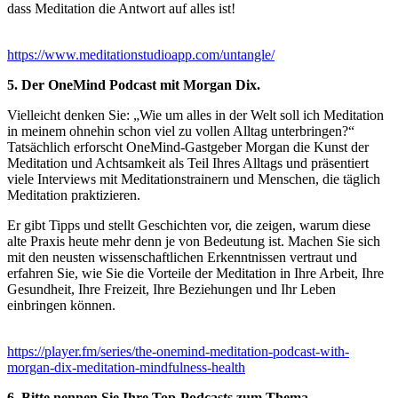
dass Meditation die Antwort auf alles ist!
https://www.meditationstudioapp.com/untangle/
5. Der OneMind Podcast mit Morgan Dix.
Vielleicht denken Sie: „Wie um alles in der Welt soll ich Meditation
in meinem ohnehin schon viel zu vollen Alltag unterbringen?“
Tatsächlich erforscht OneMind-Gastgeber Morgan die Kunst der
Meditation und Achtsamkeit als Teil Ihres Alltags und präsentiert
viele Interviews mit Meditationstrainern und Menschen, die täglich
Meditation praktizieren.
Er gibt Tipps und stellt Geschichten vor, die zeigen, warum diese
alte Praxis heute mehr denn je von Bedeutung ist. Machen Sie sich
mit den neusten wissenschaftlichen Erkenntnissen vertraut und
erfahren Sie, wie Sie die Vorteile der Meditation in Ihre Arbeit, Ihre
Gesundheit, Ihre Freizeit, Ihre Beziehungen und Ihr Leben
einbringen können.
https://player.fm/series/the-onemind-meditation-podcast-with-
morgan-dix-meditation-mindfulness-health
6. Bitte nennen Sie Ihre Top-Podcasts zum Thema